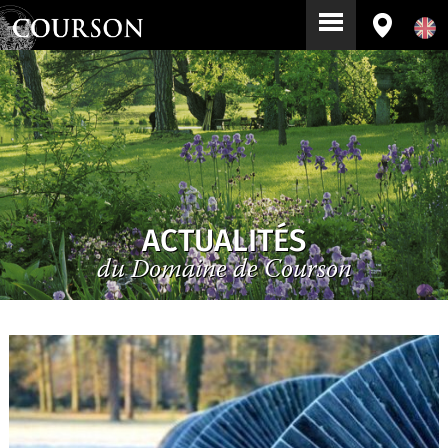
ACTUALITÉS
du Domaine de Courson