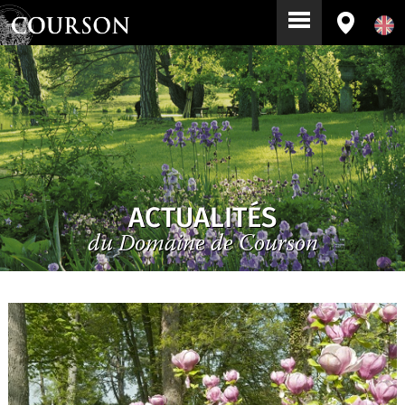
ACTUALITÉS
du Domaine de Courson