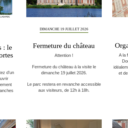
DIMANCHE 19 JUILLET 2026
Orga
Fermeture du château
 : le
ortes
A la 
Attention !
Do
Fermeture du château à la visite le
idéalem
tez d’un
dimanche 19 juillet 2026.
et de
uvrir
Le parc restera en revanche accessible
llement
aux visiteurs, de 12h à 18h.
manches