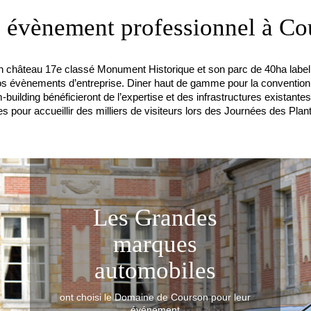
e évènement professionnel à Co
château 17e classé Monument Historique et son parc de 40ha labell
vos évènements d’entreprise. Diner haut de gamme pour la conventio
-building bénéficieront de l’expertise et des infrastructures existan
s pour accueillir des milliers de visiteurs lors des Journées des Pla
Les Grandes
Les Grandes
Les Grandes
Les Grandes
Les Grandes
Les Grandes
marques
marques
marques
marques
marques
marques
automobiles
automobiles
automobiles
automobiles
automobiles
automobiles
ont choisi le Domaine de Courson pour leur
ont choisi le Domaine de Courson pour leur
ont choisi le Domaine de Courson pour leur
ont choisi le Domaine de Courson pour leur
ont choisi le Domaine de Courson pour leur
ont choisi le Domaine de Courson pour leur
événement