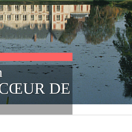
n
 CŒUR DE